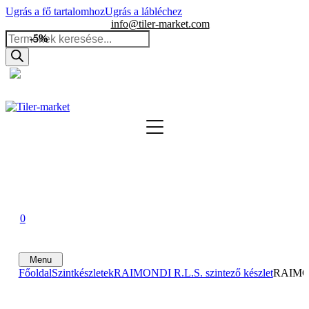
Ugrás a fő tartalomhoz
Ugrás a lábléchez
info@tiler-market.com
Products
-5%
-5%
-5%
search
Magyarország – HUF
▾
0
0
0
Menu
Főoldal
Szintkészletek
RAIMONDI R.L.S. szintező készlet
RAIMOND