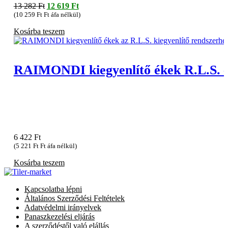
Original
Current
13 282
Ft
12 619
Ft
price
price
(
10 259
Ft
Ft áfa nélkül)
was:
is:
Kosárba teszem
13
12
282 Ft.
619 Ft.
RAIMONDI kiegyenlítő ékek R.L.S. 
6 422
Ft
(
5 221
Ft
Ft áfa nélkül)
Kosárba teszem
Kapcsolatba lépni
Általános Szerződési Feltételek
Adatvédelmi irányelvek
Panaszkezelési eljárás
A szerződéstől való elállás