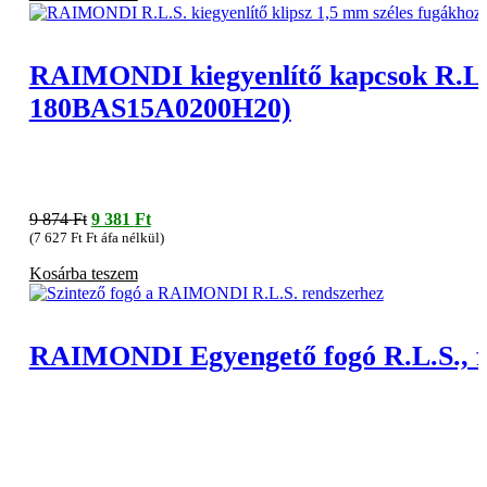
311 Ft.
396 Ft.
RAIMONDI kiegyenlítő kapcsok R.L.S
180BAS15A0200H20)
Original
Current
9 874
Ft
9 381
Ft
price
price
(
7 627
Ft
Ft áfa nélkül)
was:
is:
Kosárba teszem
9
9
874 Ft.
381 Ft.
RAIMONDI Egyengető fogó R.L.S., f