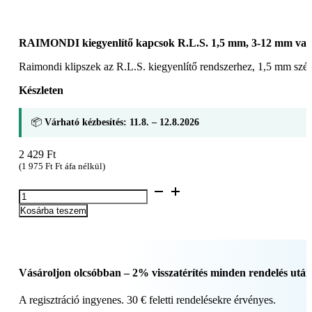
RAIMONDI kiegyenlítő kapcsok R.L.S. 1,5 mm, 3-12 mm va
Raimondi klipszek az R.L.S. kiegyenlítő rendszerhez, 1,5 mm s
Készleten
📦
Várható kézbesítés: 11.8. – 12.8.2026
2 429
Ft
(
1 975
Ft
Ft áfa nélkül)
RAIMONDI
kiegyenlítő
Kosárba teszem
kapcsok
R.L.S.
1,5
mm,
3-
Vásároljon olcsóbban – 2% visszatérítés minden rendelés után
12
mm
A regisztráció ingyenes. 30 € feletti rendelésekre érvényes.
vastagságú