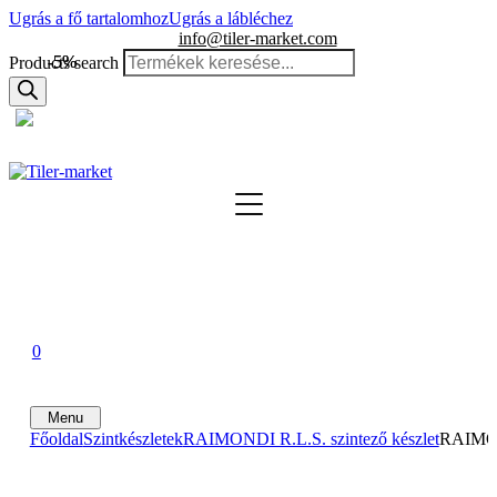
Ugrás a fő tartalomhoz
Ugrás a lábléchez
info@tiler-market.com
-5%
-5%
Products search
Magyarország – HUF
▾
0
0
0
Menu
Főoldal
Szintkészletek
RAIMONDI R.L.S. szintező készlet
RAIMOND