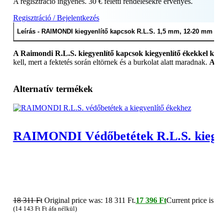
A regisztráció ingyenes. 30 € feletti rendelésekre érvényes.
Regisztráció / Bejelentkezés
Leírás - RAIMONDI kiegyenlítő kapcsok R.L.S. 1,5 mm, 12-20 mm
A Raimondi R.L.S. kiegyenlítő kapcsok kiegyenlítő ékekkel k
kell, mert a fektetés során eltörnek és a burkolat alatt maradnak.
A 
Alternatív termékek
RAIMONDI Védőbetétek R.L.S. kiegy
18 311
Ft
Original price was: 18 311 Ft.
17 396
Ft
Current price is:
(
14 143
Ft
Ft áfa nélkül)