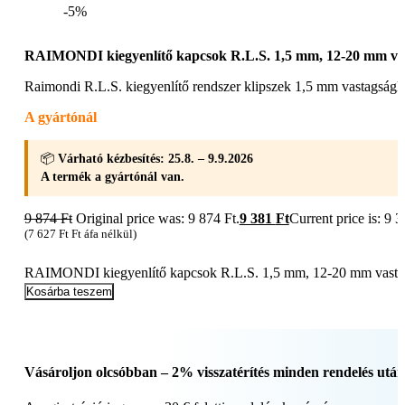
-5%
RAIMONDI kiegyenlítő kapcsok R.L.S. 1,5 mm, 12-20 mm va
Raimondi R.L.S. kiegyenlítő rendszer klipszek 1,5 mm vastag
A gyártónál
📦
Várható kézbesítés: 25.8. – 9.9.2026
A termék a gyártónál van.
9 874
Ft
Original price was: 9 874 Ft.
9 381
Ft
Current price is: 9 3
(
7 627
Ft
Ft áfa nélkül)
RAIMONDI kiegyenlítő kapcsok R.L.S. 1,5 mm, 12-20 mm vast
Kosárba teszem
Vásároljon olcsóbban – 2% visszatérítés minden rendelés után