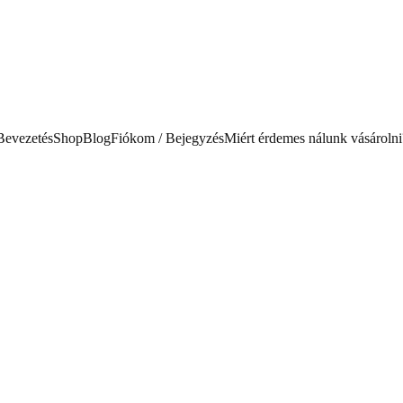
Bevezetés
Shop
Blog
Fiókom / Bejegyzés
Miért érdemes nálunk vásárolni