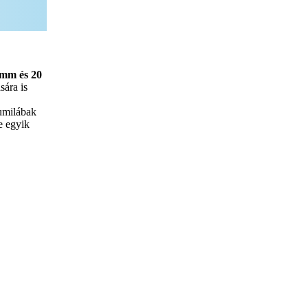
 mm és 20
sára is
gumilábak
e egyik