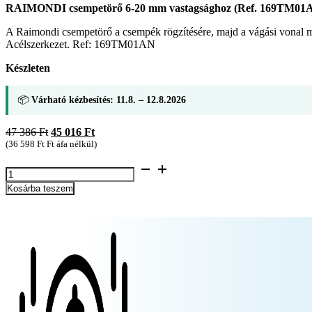
RAIMONDI csempetörő 6-20 mm vastagsághoz (Ref. 169TM01
A Raimondi csempetörő a csempék rögzítésére, majd a vágási vonal m
Acélszerkezet. Ref: 169TM01AN
Készleten
📦
Várható kézbesítés: 11.8. – 12.8.2026
Original
Current
47 386
Ft
45 016
Ft
price
price
(
36 598
Ft
Ft áfa nélkül)
was:
is:
RAIMONDI
47
45
csempetörő
386 Ft.
016 Ft.
Kosárba teszem
6-
20
mm
vastagsághoz
(Ref.
169TM01AN)
mennyiség