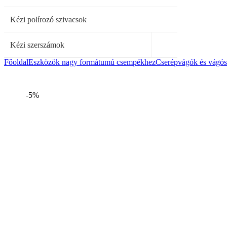
Kézi polírozó szivacsok
Kézi szerszámok
Főoldal
Eszközök nagy formátumú csempékhez
Cserépvágók és vágó
-5%