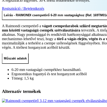
A regisztráció ingyenes. 30 € feletti rendelésekre érvényes.
Regisztráció / Bejelentkezés
Leírás - RAIMONDI csempetörő 6-20 mm vastagsághoz (Ref. 169TM01
A Raimondi csempetörő a
vágott csempedarabok szilárd megtartásá
mm közötti vastagságú csempék szétválasztására
tervezték. A tör
alkalmas. Nagy pontossággal és rendkívüli hatékonysággal alkalmazza
mechanizmus lehetővé teszi, hogy a
törő a vágás elején, végén és a
maximalizálják a terhelést a csempe szélességének függvényében. 
végén. A törőtest horganyzott acélból készült.
Műszaki adatok
6-20 mm vastagságú csempékhez használható.
Ergonomikus fogantyú és test horganyzott acélból
Tömeg: 1,5 kg
Alternatív termékek