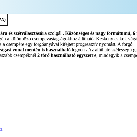
AN)
ra és szétválasztására
szolgál
.
Közönséges és nagy formátumú, 6
őgép a különböző csempevastagságokhoz állítható. Keskeny csíkok vágá
 a csempére egy forgóanyával kifejtett progresszív nyomást. A forgó
 vágási vonal mentén is használható
legyen
.
Az állítható szélességű 
Hosszabb csempéknél
2 törő használható egyszerre
, mindegyik a csemp