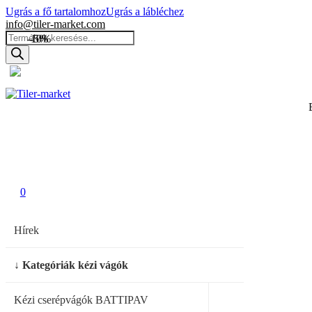
Ugrás a fő tartalomhoz
Ugrás a lábléchez
info@tiler-market.com
Products
-10%
-5%
search
Magyarország – HUF
▾
0
0
0
Hírek
↓ Kategóriák kézi vágók
Kézi cserépvágók BATTIPAV