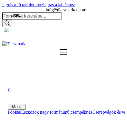
Ugrás a fő tartalomhoz
Ugrás a lábléchez
info@tiler-market.com
Products
-10%
-5%
search
Magyarország – HUF
▾
0
0
0
Menu
Főoldal
Eszközök nagy formátumú csempékhez
Cserépvágók és vá