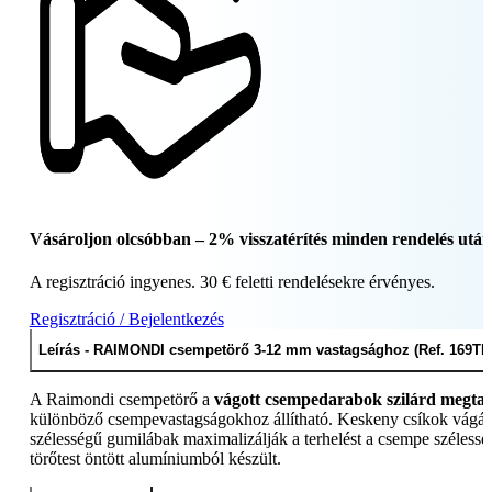
Vásároljon olcsóbban – 2% visszatérítés minden rendelés után
A regisztráció ingyenes. 30 € feletti rendelésekre érvényes.
Regisztráció / Bejelentkezés
Leírás - RAIMONDI csempetörő 3-12 mm vastagsághoz (Ref. 169TB
A Raimondi csempetörő a
vágott csempedarabok szilárd megtartá
különböző csempevastagságokhoz állítható. Keskeny csíkok vágásár
szélességű gumilábak maximalizálják a terhelést a csempe széle
törőtest öntött alumíniumból készült.