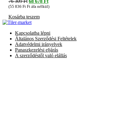
Original
Current
76 309
Ft
68 678
Ft
price
price
(
55 836
Ft
Ft áfa nélkül)
was:
is:
Kosárba teszem
76
68
309 Ft.
678 Ft.
Kapcsolatba lépni
Általános Szerződési Feltételek
Adatvédelmi irányelvek
Panaszkezelési eljárás
A szerződéstől való elállás