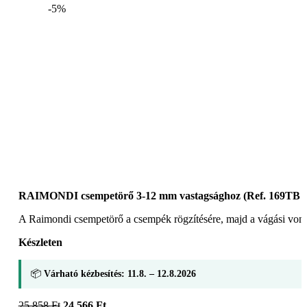
-5%
RAIMONDI csempetörő 3-12 mm vastagsághoz (Ref. 169TB 
A Raimondi csempetörő a csempék rögzítésére, majd a vágási von
Készleten
📦
Várható kézbesítés: 11.8. – 12.8.2026
Original
Current
25 858
Ft
24 566
Ft