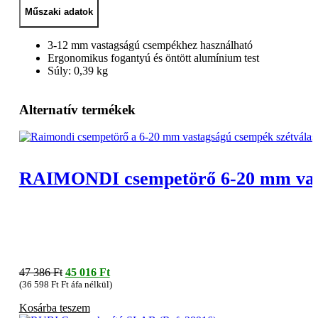
Műszaki adatok
3-12 mm vastagságú csempékhez használható
Ergonomikus fogantyú és öntött alumínium test
Súly: 0,39 kg
Alternatív termékek
RAIMONDI csempetörő 6-20 mm vas
Original
Current
47 386
Ft
45 016
Ft
price
price
(
36 598
Ft
Ft áfa nélkül)
was:
is:
Kosárba teszem
47
45