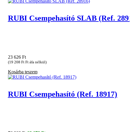
386 Ft.
016 Ft.
RUBI Csempehasító SLAB (Ref. 2891
23 626
Ft
(
19 208
Ft
Ft áfa nélkül)
Kosárba teszem
RUBI Csempehasító (Ref. 18917)