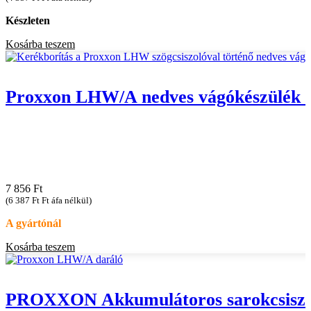
Készleten
Kosárba teszem
Proxxon LHW/A nedves vágókészülék sa
7 856
Ft
(
6 387
Ft
Ft áfa nélkül)
A gyártónál
Kosárba teszem
PROXXON Akkumulátoros sarokcsiszol