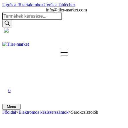
Ugrás a fő tartalomhoz
Ugrás a lábléchez
info@tiler-market.com
Products
search
Magyarország – HUF
▾
Hírek
↓ Kategóriák kézi vágók
Kézi cserépvágók BATTIPAV
0
Kézi cserépvágók KAUFMANN
0
Kézi cserépvágók RUBI
0
Kézi cserépvágók EDMA
Menu
Főoldal
>
Elektromos kéziszerszámok
>
Sarokcsiszolók
Vágási hossz 750 mm-ig