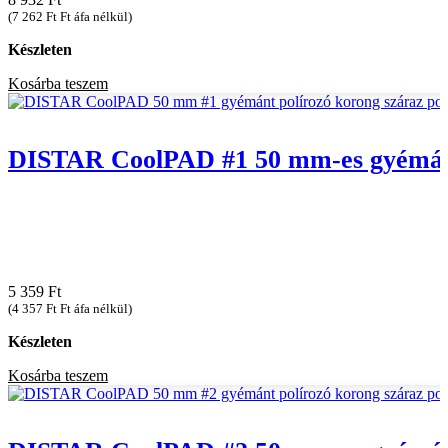
Szintkészletek
(
7 262
Ft
Ft áfa nélkül)
Készleten
Védő felszerelés
Kosárba teszem
Tisztító Eszközök és készletek
DISTAR CoolPAD #1 50 mm-es gyémánt 
Tömörítési technika
Munkalámpák
Kézi polírozó szivacsok
5 359
Ft
(
4 357
Ft
Ft áfa nélkül)
Kézi szerszámok
Készleten
Kosárba teszem