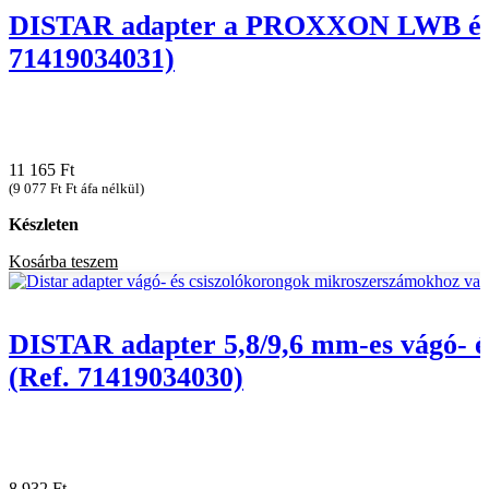
Elektromos kéziszerszámok
Használja a címet.
DISTAR adapter a PROXXON LWB és LH
71419034031)
Súly
Asztalvágók
Speciális szerszámok
11 165
Ft
Polisztirol vágók
(
9 077
Ft
Ft áfa nélkül)
Készleten
Gyémánt koronák és fúrószárak
Kosárba teszem
Gyémánt vágótárcsák
DISTAR adapter 5,8/9,6 mm-es vágó-
Gyémánt polírozó kerekek
(Ref. 71419034030)
Burkolólapok mozgatása
Építőipari keverők
8 932
Ft