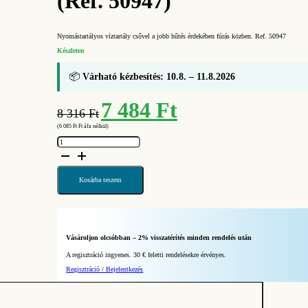
(Ref. 50947)
Nyomástartályos víztartály csővel a jobb hűtés érdekében fúrás közben. Ref. 50947
Készleten
📦
Várható kézbesítés: 10.8. – 11.8.2026
Original
Current
7 484
Ft
8 316
Ft
price
price
(
6 085
Ft
Ft áfa nélkül)
was:
is:
RUBI
8
7
Tartály
csővel
316 Ft.
484 Ft.
a
MULTIDRILL
vezetőeszközhöz
Kosárba teszem
(Ref.
50947)
mennyiség
Vásároljon olcsóbban – 2% visszatérítés minden rendelés után
A regisztráció ingyenes. 30 € feletti rendelésekre érvényes.
Regisztráció / Bejelentkezés