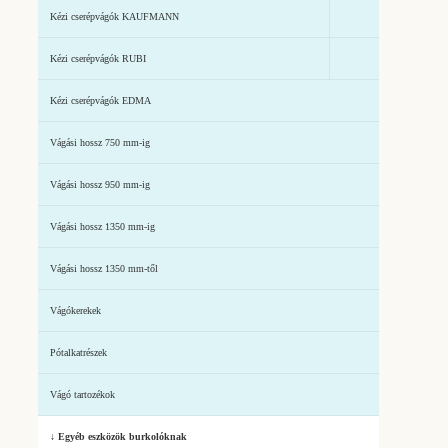
Kézi cserépvágók KAUFMANN
Kézi cserépvágók RUBI
Kézi cserépvágók EDMA
Vágási hossz 750 mm-ig
Vágási hossz 950 mm-ig
Vágási hossz 1350 mm-ig
Vágási hossz 1350 mm-től
Vágókerekek
Pótalkatrészek
Vágó tartozékok
↓ Egyéb eszközök burkolóknak