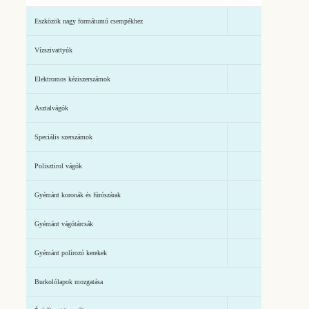
Eszközök nagy formátumú csempékhez
Vízszivattyúk
Elektromos kéziszerszámok
Asztalvágók
Speciális szerszámok
Polisztirol vágók
Gyémánt koronák és fúrószárak
Gyémánt vágótárcsák
Gyémánt polírozó kerekek
Burkolólapok mozgatása