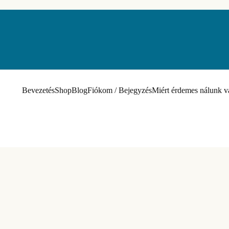
Bevezetés
Shop
Blog
Fiókom / Bejegyzés
Miért érdemes nálunk v