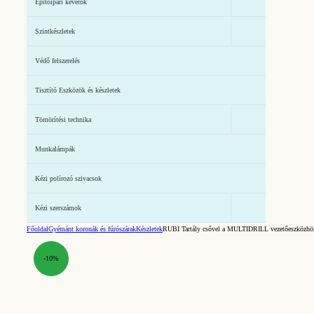
Építőipari keverők
Szintkészletek
Védő felszerelés
Tisztító Eszközök és készletek
Tömörítési technika
Munkalámpák
Kézi polírozó szivacsok
Kézi szerszámok
Főoldal
Gyémánt koronák és fúrószárak
Készletek
RUBI Tartály csővel a MULTIDRILL vezetőeszközhöz
-10%