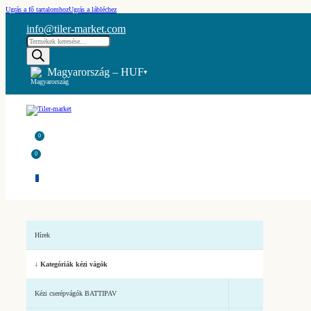
Ugrás a fő tartalomhoz
Ugrás a lábléchez
info@tiler-market.com
Products
search
Magyarország – HUF
▾
0
0
0
Hírek
↓ Kategóriák kézi vágók
Kézi cserépvágók BATTIPAV