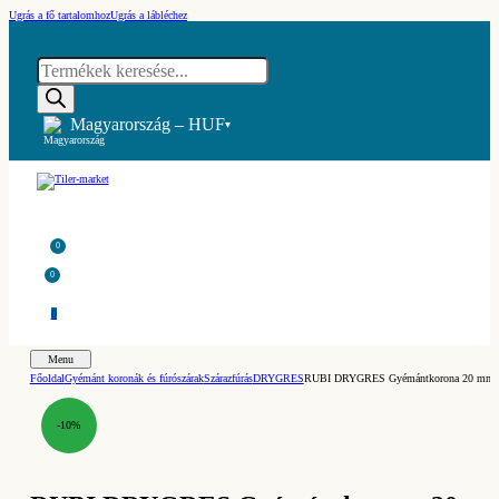
Ugrás a fő tartalomhoz
Ugrás a lábléchez
Products
search
Magyarország – HUF
▾
0
0
0
Menu
Főoldal
Gyémánt koronák és fúrószárak
Szárazfúrás
DRYGRES
RUBI DRYGRES Gyémántkorona 20 mm (R
-10%