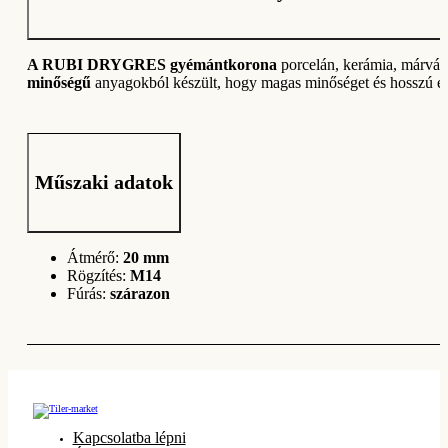
A RUBI DRYGRES gyémántkorona
porcelán, kerámia, márvá
minőségű
anyagokból készült, hogy magas minőséget és hosszú élet
Műszaki adatok
Átmérő:
20 mm
Rögzítés:
M14
Fúrás:
szárazon
Kapcsolatba lépni