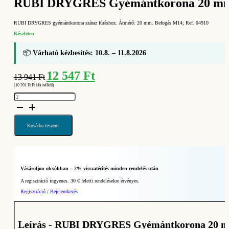
RUBI DRYGRES Gyémántkorona 20 mm 
RUBI DRYGRES gyémántkorona száraz fúráshoz. Átmérő: 20 mm. Befogás M14; Ref. 04910
Készleten
📦
Várható kézbesítés: 10.8. – 11.8.2026
Original
Current
12 547
Ft
13 941
Ft
price
price
(
10 201
Ft
Ft áfa nélkül)
was:
is:
RUBI
13
12
DRYGRES
Gyémántkorona
941 Ft.
547 Ft.
20
mm
(Ref.
Kosárba teszem
04910)
mennyiség
Vásároljon olcsóbban – 2% visszatérítés minden rendelés után
A regisztráció ingyenes. 30 € feletti rendelésekre érvényes.
Regisztráció / Bejelentkezés
Leírás - RUBI DRYGRES Gyémántkorona 20 mm