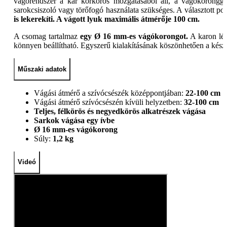
vágórendszer a kar körkörös mozgatásából áll, a vágókoronggal
sarokcsiszoló vagy törőfogó használata szükséges. A választott po
is lekerekíti. A vágott lyuk maximális átmérője 100 cm.
A csomag tartalmaz
egy Ø 16 mm-es vágókorongot.
A karon lév
könnyen beállítható. Egyszerű kialakításának köszönhetően a kész
Műszaki adatok
Vágási átmérő a szívócsészék középpontjában:
22-100 cm
Vágási átmérő szívócsészén kívüli helyzetben:
32-100 cm
Teljes, félkörös és negyedkörös alkatrészek vágása
Sarkok vágása egy ívbe
Ø 16 mm-es vágókorong
Súly:
1,2 kg
Videó