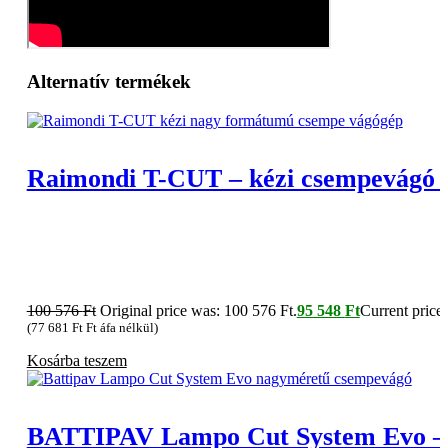
Alternatív termékek
Raimondi T-CUT – kézi csempevágó 
100 576
Ft
Original price was: 100 576 Ft.
95 548
Ft
Current price 
(
77 681
Ft
Ft áfa nélkül)
Kosárba teszem
BATTIPAV Lampo Cut System Evo – n