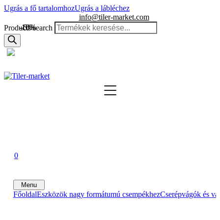
Ugrás a fő tartalomhoz
Ugrás a lábléchez
info@tiler-market.com
-10%
-10%
-5%
Products search
Magyarország – HUF
▾
0
0
0
Menu
Főoldal
Eszközök nagy formátumú csempékhez
Cserépvágók és vá