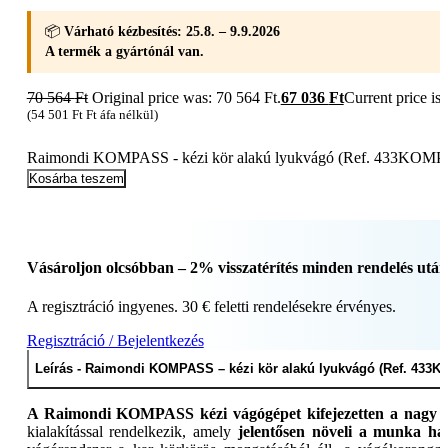
📦
Várható kézbesítés: 25.8. – 9.9.2026
A termék a gyártónál van.
70 564
Ft
Original price was: 70 564 Ft.
67 036
Ft
Current price is:
(
54 501
Ft
Ft áfa nélkül)
Raimondi KOMPASS - kézi kör alakú lyukvágó (Ref. 433KOMP 
Kosárba teszem
Vásároljon olcsóbban – 2% visszatérítés minden rendelés után
A regisztráció ingyenes. 30 € feletti rendelésekre érvényes.
Regisztráció / Bejelentkezés
Leírás - Raimondi KOMPASS – kézi kör alakú lyukvágó (Ref. 433K
A Raimondi KOMPASS kézi vágógépet kifejezetten a nagy f
kialakítással rendelkezik, amely
jelentősen növeli a munka hat