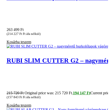
263 499
Ft
(
214 227
Ft
Ft áfa nélkül)
Kosárba teszem
RUBI SLIM CUTTER G2 – nagyméretű
215 720
Ft
Original price was: 215 720 Ft.
194 147
Ft
Current price
(
157 843
Ft
Ft áfa nélkül)
Kosárba teszem