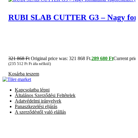
RUBI SLAB CUTTER G3 – Nagy formá
321 868
Ft
Original price was: 321 868 Ft.
289 680
Ft
Current price
(
235 512
Ft
Ft áfa nélkül)
Kosárba teszem
Kapcsolatba lépni
Általános Szerződési Feltételek
Adatvédelmi irányelvek
Panaszkezelési eljárás
A szerződéstől való elállás