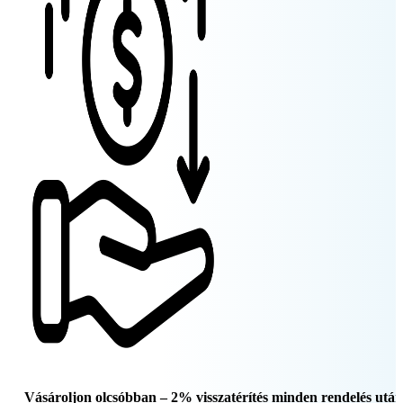
Vásároljon olcsóbban – 2% visszatérítés minden rendelés után