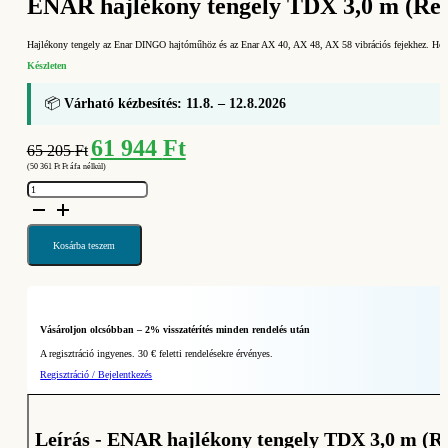
ENAR hajlékony tengely TDX 3,0 m (Ref
Hajlékony tengely az Enar DINGO hajtóműhöz és az Enar AX 40, AX 48, AX 58 vibrációs fejekhez. Hos
Készleten
📦
Várható kézbesítés: 11.8. – 12.8.2026
Original
Current
61 944
Ft
65 205
Ft
price
price
(
50 361
Ft
Ft áfa nélkül)
was:
is:
ENAR
65
61
hajlékony
tengely
205 Ft.
944 Ft.
TDX
3,0
m
Kosárba teszem
(Ref.
296330)
mennyiség
Vásároljon olcsóbban – 2% visszatérítés minden rendelés után
A regisztráció ingyenes. 30 € feletti rendelésekre érvényes.
Regisztráció / Bejelentkezés
Leírás - ENAR hajlékony tengely TDX 3,0 m (Re