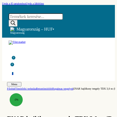
Ugrás a fő tartalomhoz
Ugrás a lábléchez
Products
search
Magyarország – HUF
▾
0
0
0
Menu
Főoldal
Tömörítési technika
Betontömörítés
Rugalmas tengelyek
ENAR hajlékony tengely TDX 3,0 m (Re
-5%