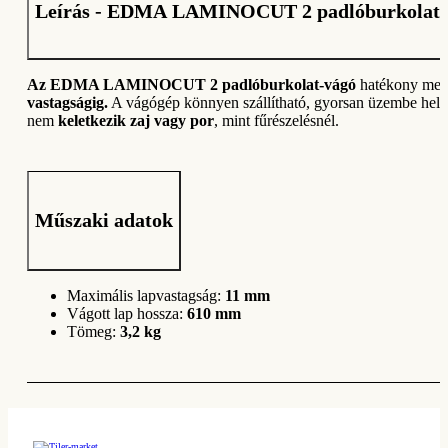
Leírás - EDMA LAMINOCUT 2 padlóburkolat-v
Az EDMA LAMINOCUT 2 padlóburkolat-vágó
hatékony meg
vastagságig.
A vágógép könnyen szállítható, gyorsan üzembe hely
nem
keletkezik zaj vagy por
, mint fűrészelésnél.
Műszaki adatok
Maximális lapvastagság:
11 mm
Vágott lap hossza:
610 mm
Tömeg:
3,2 kg