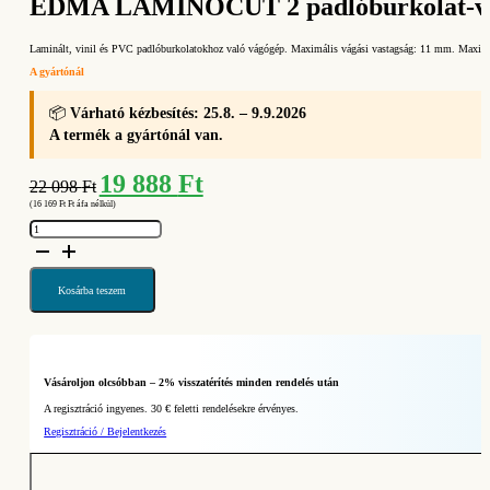
EDMA LAMINOCUT 2 padlóburkolat-vág
Laminált, vinil és PVC padlóburkolatokhoz való vágógép. Maximális vágási vastagság: 11 mm. Maximá
A gyártónál
📦
Várható kézbesítés: 25.8. – 9.9.2026
A termék a gyártónál van.
Original
Current
19 888
Ft
22 098
Ft
price
price
(
16 169
Ft
Ft áfa nélkül)
was:
is:
EDMA
22
19
LAMINOCUT
2
098 Ft.
888 Ft.
padlóburkolat-
vágó
(Ref.
Kosárba teszem
089755)
mennyiség
Vásároljon olcsóbban – 2% visszatérítés minden rendelés után
A regisztráció ingyenes. 30 € feletti rendelésekre érvényes.
Regisztráció / Bejelentkezés