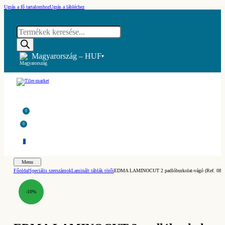
Ugrás a fő tartalomhoz
Ugrás a lábléchez
Products
search
Magyarország – HUF
▾
0
0
0
Menu
Főoldal
Speciális szerszámok
Laminált táblák törői
EDMA LAMINOCUT 2 padlóburkolat-vágó (Ref. 089
-10%