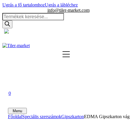
Ugrás a fő tartalomhoz
Ugrás a lábléchez
info@tiler-market.com
Products
search
Magyarország – HUF
▾
0
0
0
Menu
Főoldal
Speciális szerszámok
Gipszkarton
EDMA Gipszkarton vágós