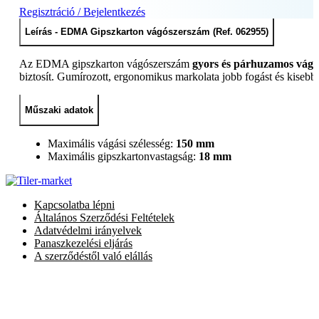
Regisztráció / Bejelentkezés
Leírás - EDMA Gipszkarton vágószerszám (Ref. 062955)
Az EDMA gipszkarton vágószerszám
gyors és párhuzamos vágás
biztosít. Gumírozott, ergonomikus markolata jobb fogást és kisebb
Műszaki adatok
Maximális vágási szélesség:
150 mm
Maximális gipszkartonvastagság:
18 mm
Kapcsolatba lépni
Általános Szerződési Feltételek
Adatvédelmi irányelvek
Panaszkezelési eljárás
A szerződéstől való elállás