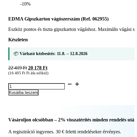
-10%
EDMA Gipszkarton vágószerszám (Ref. 062955)
Eszköz pontos és tiszta gipszkarton vágáshoz. Maximális vágási 
Készleten
📦
Várható kézbesítés: 11.8. – 12.8.2026
Original
Current
22 419
Ft
20 178
Ft
price
price
(
16 405
Ft
Ft áfa nélkül)
was:
is:
EDMA
22
20
Gipszkarton
419 Ft.
178 Ft.
Kosárba teszem
vágószerszám
(Ref.
062955)
mennyiség
Vásároljon olcsóbban – 2% visszatérítés minden rendelés után
A regisztráció ingyenes. 30 € feletti rendelésekre érvényes.