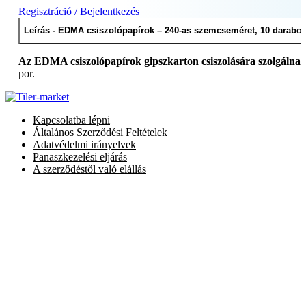
163755)
Regisztráció / Bejelentkezés
mennyiség
Leírás - EDMA csiszolópapírok – 240-as szemcseméret, 10 darabos 
Az EDMA csiszolópapírok gipszkarton csiszolására szolgálnak
por.
Kapcsolatba lépni
Általános Szerződési Feltételek
Adatvédelmi irányelvek
Panaszkezelési eljárás
A szerződéstől való elállás