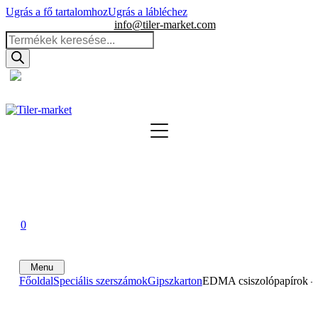
Ugrás a fő tartalomhoz
Ugrás a lábléchez
info@tiler-market.com
Products
search
Magyarország – HUF
▾
0
0
0
Menu
Főoldal
Speciális szerszámok
Gipszkarton
EDMA csiszolópapírok – 2