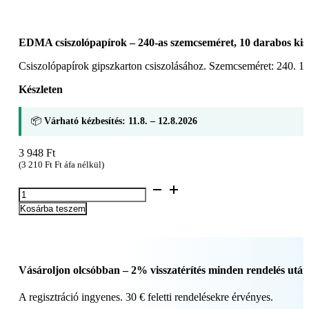
EDMA csiszolópapírok – 240-as szemcseméret, 10 darabos kisz
Csiszolópapírok gipszkarton csiszolásához. Szemcseméret: 240. 1
Készleten
📦
Várható kézbesítés: 11.8. – 12.8.2026
3 948
Ft
(
3 210
Ft
Ft áfa nélkül)
EDMA
csiszolópapírok
Kosárba teszem
–
240-
as
szemcseméret,
10
Vásároljon olcsóbban – 2% visszatérítés minden rendelés után
darabos
kiszerelés
A regisztráció ingyenes. 30 € feletti rendelésekre érvényes.
(Ref.