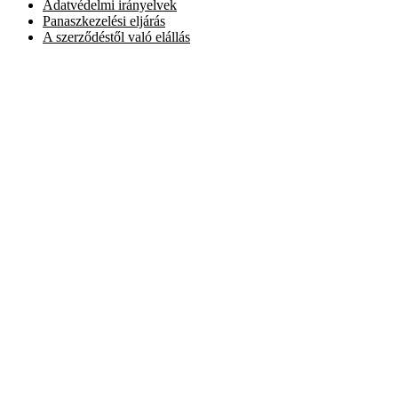
Adatvédelmi irányelvek
Panaszkezelési eljárás
A szerződéstől való elállás