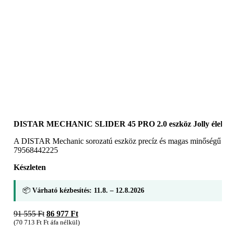
DISTAR MECHANIC SLIDER 45 PRO 2.0 eszköz Jolly élekhe
A DISTAR Mechanic sorozatú eszköz precíz és magas minőségű burko
79568442225
Készleten
📦
Várható kézbesítés: 11.8. – 12.8.2026
Original
Current
91 555
Ft
86 977
Ft
price
price
(
70 713
Ft
Ft áfa nélkül)