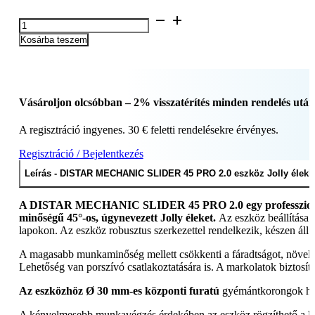
was:
is:
DISTAR
91
86
MECHANIC
555 Ft.
977 Ft.
Kosárba teszem
SLIDER
45
PRO
2.0
eszköz
Vásároljon olcsóbban – 2% visszatérítés minden rendelés után
Jolly
élekhez
A regisztráció ingyenes. 30 € feletti rendelésekre érvényes.
71419031036
+
Regisztráció / Bejelentkezés
korong
(Ref.
Leírás - DISTAR MECHANIC SLIDER 45 PRO 2.0 eszköz Jolly élekhe
79568442225)
mennyiség
A DISTAR MECHANIC SLIDER 45 PRO 2.0 egy professzionális 
minőségű 45°-os, úgynevezett Jolly éleket.
Az eszköz beállítása e
lapokon. Az eszköz robusztus szerkezettel rendelkezik, készen áll
A magasabb munkaminőség mellett csökkenti a fáradtságot, növeli a
Lehetőség van porszívó csatlakoztatására is. A markolatok biztosít
Az eszközhöz Ø 30 mm-es központi furatú
gyémántkorongok has
A kényelmesebb munkavégzés érdekében az eszköz rögzíthető a