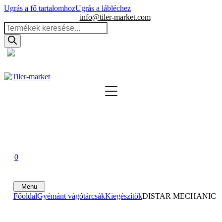
Ugrás a fő tartalomhoz
Ugrás a lábléchez
info@tiler-market.com
Products
search
Magyarország – HUF
▾
0
0
0
Menu
Főoldal
Gyémánt vágótárcsák
Kiegészítők
DISTAR MECHANIC SLIDE