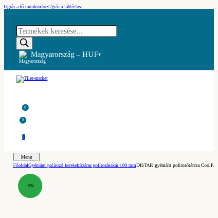
Ugrás a fő tartalomhoz
Ugrás a lábléchez
Products
search
Magyarország – HUF
▾
0
0
0
Menu
Főoldal
Gyémánt polírozó kerekek
Száraz polírozás
akár 100 mm
DISTAR gyémánt polírozótárcsa CoolPAD
-5%