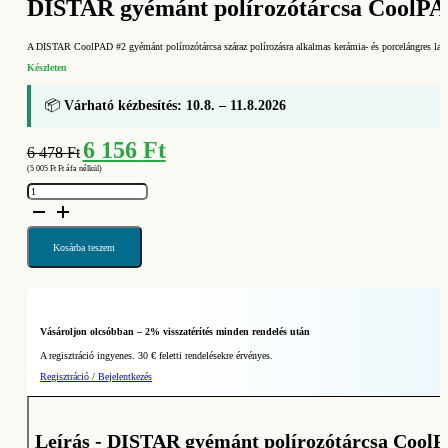
DISTAR gyémánt polírozótárcsa CoolPAD
A DISTAR CoolPAD #2 gyémánt polírozótárcsa száraz polírozásra alkalmas kerámia- és porcelángres lapo
Készleten
📦
Várható kézbesítés: 10.8. – 11.8.2026
Original
Current
6 156
Ft
6 478
Ft
price
price
(
5 005
Ft
Ft áfa nélkül)
was:
is:
DISTAR
6
6
gyémánt
polírozótárcsa
478 Ft.
156 Ft.
CoolPAD
100
mm
Kosárba teszem
#2
száraz
polírozáshoz
(Ref.
90238082019)
mennyiség
Vásároljon olcsóbban – 2% visszatérítés minden rendelés után
A regisztráció ingyenes. 30 € feletti rendelésekre érvényes.
Regisztráció / Bejelentkezés
Leírás - DISTAR gyémánt polírozótárcsa CoolP