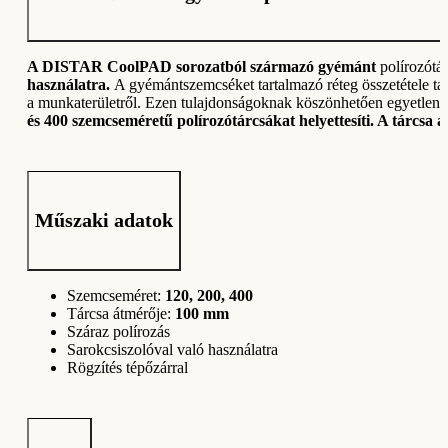
A DISTAR CoolPAD sorozatból származó gyémánt
polírozótá
használatra.
A gyémántszemcséket tartalmazó réteg összetétele tart
a munkaterületről. Ezen tulajdonságoknak köszönhetően egyetlen
és 400 szemcseméretű polírozótárcsákat helyettesíti. A tárcsa 
Műszaki adatok
Szemcseméret:
120, 200, 400
Tárcsa átmérője:
100 mm
Száraz polírozás
Sarokcsiszolóval való használatra
Rögzítés tépőzárral