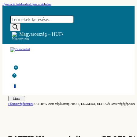
Ugrás a fő tartalomhoz
Ugrás a lábléchez
Products
search
Magyarország – HUF
▾
0
0
0
Menu
Főoldal
Vágókerekek
BATTIPAV csere vágókorong PROFI, LEGGERA, ULTRA és Basic vágógépekhez (A