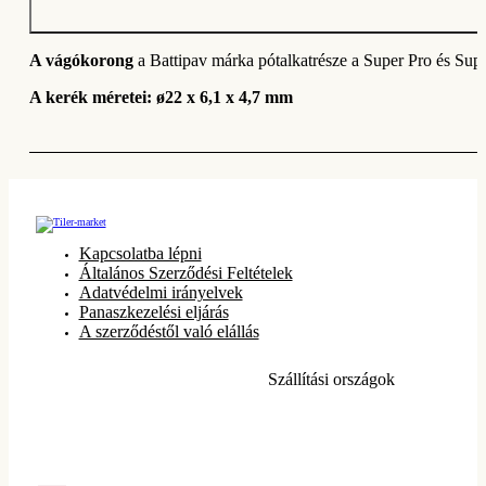
A vágókorong
a Battipav márka pótalkatrésze a Super Pro és S
A kerék méretei: ø22 x 6,1 x 4,7 mm
Kapcsolatba lépni
Általános Szerződési Feltételek
Adatvédelmi irányelvek
Panaszkezelési eljárás
A szerződéstől való elállás
Szállítási országok