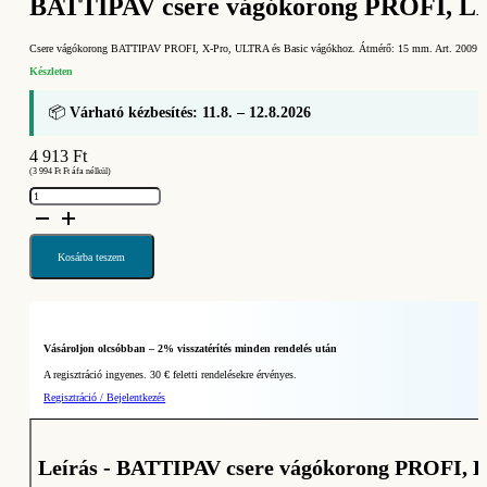
BATTIPAV csere vágókorong PROFI, LE
Csere vágókorong BATTIPAV PROFI, X-Pro, ULTRA és Basic vágókhoz. Átmérő: 15 mm. Art. 2009
Készleten
📦
Várható kézbesítés: 11.8. – 12.8.2026
4 913
Ft
(
3 994
Ft
Ft áfa nélkül)
BATTIPAV
csere
vágókorong
PROFI,
LEGGERA,
ULTRA
Kosárba teszem
és
Basic
vágógépekhez
(Art.
2009)
mennyiség
Vásároljon olcsóbban – 2% visszatérítés minden rendelés után
A regisztráció ingyenes. 30 € feletti rendelésekre érvényes.
Regisztráció / Bejelentkezés
Leírás - BATTIPAV csere vágókorong PROFI, 