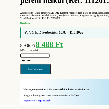
perem nélkül (Ref. 111201
A mindössze 45 mm átmérőjű DISTAR gyémánt vágókorongot a gres és kerámialapok részle
mikroszerszámokkal. Átmérő: 45 mm; Középfurat: 9,6 mm; Szegmensvastagság: 0,6 mm;
Szerelőkarima nélkül. Ref: 11120159036
Készleten
📦
Várható kézbesítés: 10.8. – 11.8.2026
Original
Current
8 488
Ft
8 936
Ft
price
price
(
6 901
Ft
Ft áfa nélkül)
was:
is:
DISTAR
8
8
Gyémánt
vágókorong
936 Ft.
488 Ft.
BUTTERFLY
45x0,6x9,6H
perem
Kosárba teszem
nélkül
(Ref.
11120159036)
mennyiség
Vásároljon olcsóbban – 2% visszatérítés minden rendelés után
A regisztráció ingyenes. 30 € feletti rendelésekre érvényes.
Regisztráció / Bejelentkezés