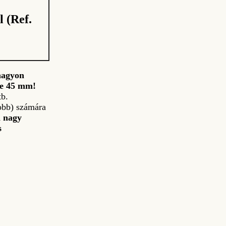
 (Ref.
nagyon
sze 45 mm!
tb.
obb) számára
a nagy
s