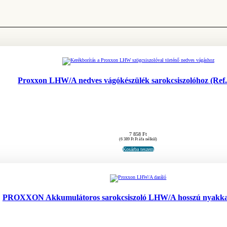
Proxxon LHW/A nedves vágókészülék sarokcsiszolóhoz (Ref.
7 858
Ft
(
6 389
Ft
Ft áfa nélkül)
Kosárba teszem
PROXXON Akkumulátoros sarokcsiszoló LHW/A hosszú nyakkal 