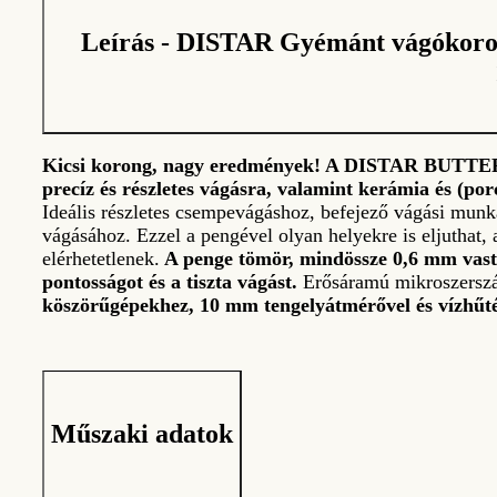
Leírás - DISTAR Gyémánt vágókor
Kicsi korong, nagy eredmények! A DISTAR BUTTERFL
precíz és részletes vágásra, valamint kerámia és (po
Ideális részletes csempevágáshoz, befejező vágási munká
vágásához. Ezzel a pengével olyan helyekre is eljuth
elérhetetlenek.
A penge tömör, mindössze 0,6 mm vast
pontosságot és a tiszta vágást.
Erősáramú mikroszerszá
köszörűgépekhez, 10 mm tengelyátmérővel és vízhűté
Műszaki adatok