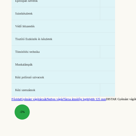
Építőipari keverők
Szintkészletek
Védő felszerelés
Tisztító Eszközök és készletek
Tömörítési technika
Munkalámpák
Kézi polírozó szivacsok
Kézi szerszámok
Főoldal
Gyémánt vágótárcsák
Nedves vágás
Tárcsa átmérője legfeljebb 125 mm
DISTAR Gyémánt vágók
-5%