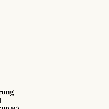
rong
H