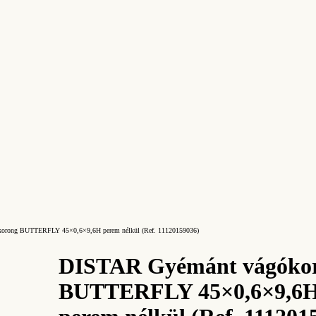
orong BUTTERFLY 45×0,6×9,6H perem nélkül (Ref. 11120159036)
DISTAR Gyémánt vágóko
BUTTERFLY 45×0,6×9,6