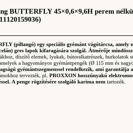
ong BUTTERFLY 45×0,6×9,6H perem nélkül
11120159036)
Y (pillangó) egy speciális gyémánt vágótárcsa, amely 
rcelán) gres lapok kifaragására szolgál. Átmérője mindös
khoz, díszítő elemek, lyukak, bútoralkatrészek, burkolatok s
at, amelyek a hagyományos gyémántpengék (Ø 115 mm és nagy
agságú gyémántszegmenssel rendelkezik, ami garantálja 
mokhoz tervezték, pl.
PROXXON hosszúnyakú elektromo
ssel.
A penge rögzítésére szolgáló karima nem
tartozék.