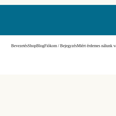
Bevezetés
Shop
Blog
Fiókom / Bejegyzés
Miért érdemes nálunk v