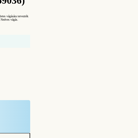
59036)
tes vágására tervezték
 Nedves vágás.