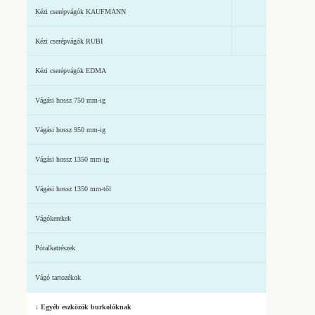
Kézi cserépvágók KAUFMANN
Kézi cserépvágók RUBI
Kézi cserépvágók EDMA
Vágási hossz 750 mm-ig
Vágási hossz 950 mm-ig
Vágási hossz 1350 mm-ig
Vágási hossz 1350 mm-től
Vágókerekek
Pótalkatrészek
Vágó tartozékok
↓ Egyéb eszközök burkolóknak