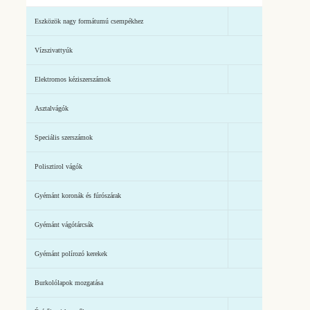
Eszközök nagy formátumú csempékhez
Vízszivattyúk
Elektromos kéziszerszámok
Asztalvágók
Speciális szerszámok
Polisztirol vágók
Gyémánt koronák és fúrószárak
Gyémánt vágótárcsák
Gyémánt polírozó kerekek
Burkolólapok mozgatása