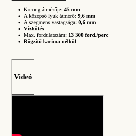
Korong átmérője:
45 mm
A középső lyuk átmérő:
9,6 mm
A szegmens vastagsága:
0,6 mm
Vízhűtés
Max. fordulatszám:
13 300 ford./perc
Rögzítő karima nélkül
Videó