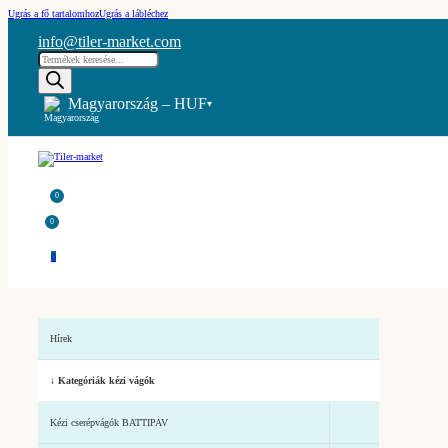
Ugrás a fő tartalomhoz
Ugrás a lábléchez
info@tiler-market.com
Products
search
Magyarország – HUF
▾
0
0
0
Hírek
↓ Kategóriák kézi vágók
Kézi cserépvágók BATTIPAV